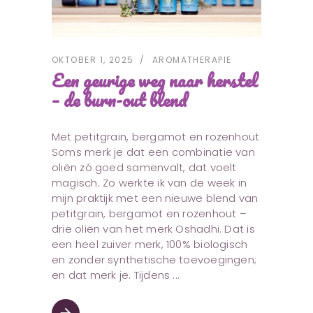
OKTOBER 1, 2025
AROMATHERAPIE
Een geurige weg naar herstel
– de burn-out blend
Met petitgrain, bergamot en rozenhout
Soms merk je dat een combinatie van
oliën zó goed samenvalt, dat voelt
magisch. Zo werkte ik van de week in
mijn praktijk met een nieuwe blend van
petitgrain, bergamot en rozenhout –
drie oliën van het merk Oshadhi. Dat is
een heel zuiver merk, 100% biologisch
en zonder synthetische toevoegingen;
en dat merk je. Tijdens
arrow_forward