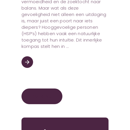
vermoeidheid en de zoektocht naar
balans. Maar wat als deze
gevoeligheid niet alleen een uitdaging
is, maar juist een poort naar iets
diepers? Hooggevoelige personen
(HSP’s) hebben vaak een natuurlijke
toegang tot hun intuïtie. Dit innerlijke
kompas stelt hen in
arrow_forward
BOEK NU