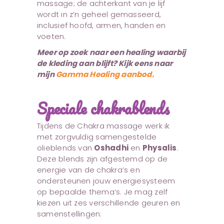
massage; de achterkant van je lijf
wordt in z’n geheel gemasseerd,
inclusief hoofd, armen, handen en
voeten.
Meer op zoek naar een healing waarbij
de kleding aan blijft? Kijk eens naar
mijn
Gamma Healing aanbod.
Speciale chakrablends
Tijdens de Chakra massage werk ik
met zorgvuldig samengestelde
olieblends van
Oshadhi
en
Physalis
.
Deze blends zijn afgestemd op de
energie van de chakra’s en
ondersteunen jouw energiesysteem
op bepaalde thema’s. Je mag zelf
kiezen uit zes verschillende geuren en
samenstellingen: