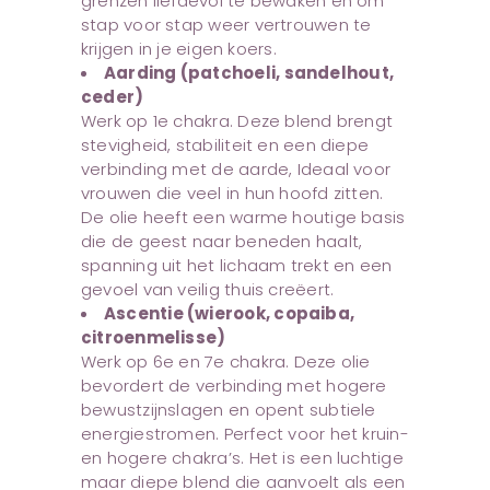
grenzen liefdevol te bewaken en om
stap voor stap weer vertrouwen te
krijgen in je eigen koers.
Aarding (patchoeli, sandelhout,
ceder)
Werk op 1e chakra. Deze blend brengt
stevigheid, stabiliteit en een diepe
verbinding met de aarde, Ideaal voor
vrouwen die veel in hun hoofd zitten.
De olie heeft een warme houtige basis
die de geest naar beneden haalt,
spanning uit het lichaam trekt en een
gevoel van veilig thuis creëert.
Ascentie (wierook, copaiba,
citroenmelisse)
Werk op 6e en 7e chakra. Deze olie
bevordert de verbinding met hogere
bewustzijnslagen en opent subtiele
energiestromen. Perfect voor het kruin-
en hogere chakra’s. Het is een luchtige
maar diepe blend die aanvoelt als een