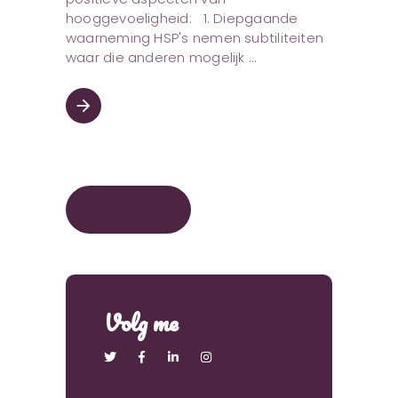
hooggevoeligheid: 1. Diepgaande
waarneming HSP's nemen subtiliteiten
waar die anderen mogelijk
arrow_forward
BOEK NU
Volg me