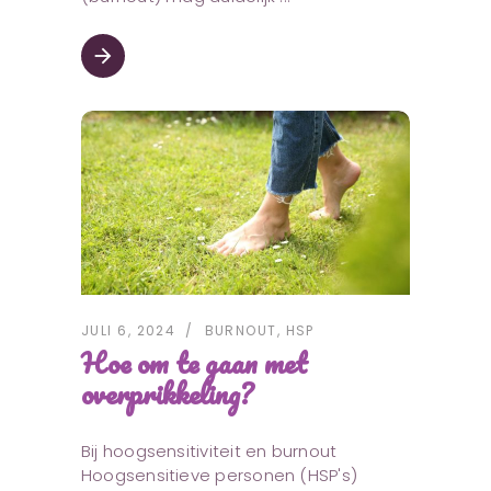
arrow_forward
JULI 6, 2024
BURNOUT
,
HSP
Hoe om te gaan met
overprikkeling?
Bij hoogsensitiviteit en burnout
Hoogsensitieve personen (HSP's)