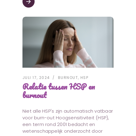
arrow_forward
JULI 17, 2024
BURNOUT
,
HSP
Relatie tussen HSP en
burnout
Niet alle HSP's zijn automatisch vatbaar
voor burn-out Hoogsensitiviteit (HSP),
een term rond 2001 bedacht en
wetenschappelijk onderzocht door