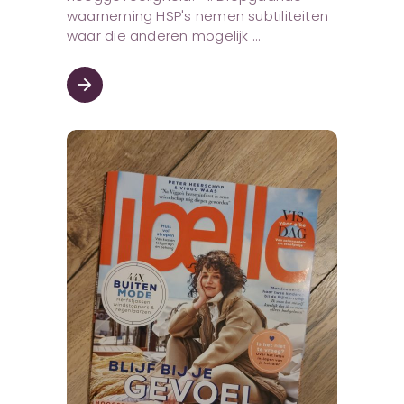
waarneming HSP's nemen subtiliteiten
waar die anderen mogelijk
arrow_forward