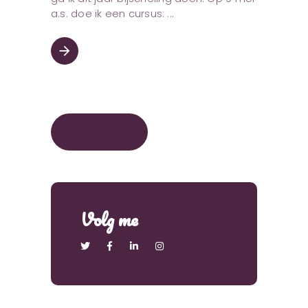
a.s. doe ik een cursus:
arrow_forward
BOEK NU
Volg me