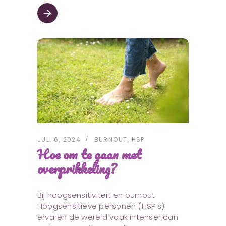
arrow_forward
JULI 6, 2024
BURNOUT
,
HSP
Hoe om te gaan met
overprikkeling?
Bij hoogsensitiviteit en burnout
Hoogsensitieve personen (HSP's)
ervaren de wereld vaak intenser dan