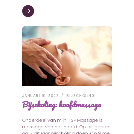
arrow_forward
JANUARI 19, 2022
BIJSCHOLING
Bijscholing: hoofdmassage
Onderdeel van mijn HSP Massage is
massage van het hoofd. Op dit gebied
ga ik dit jaar bijscholing doen. Op 9 mei