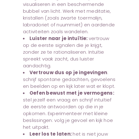
visualiseren in een beschermende
bubbel van licht. Werk met meditatie,
kristallen (zoals zwarte toermalijn,
labradoriet of nuummiet) en aardende
activiteiten zoals wandelen.
Luister naar je intuïtie:
vertrouw
op de eerste signalen die je krijgt,
zonder ze te rationaliseren. Intuïtie
spreekt vaak zacht, dus luister
aandachtig.
Vertrouw dus op je ingevingen
:
schrijf spontane gedachten, gevoelens
en beelden op en kijk later wat er klopt.
Oefen bewust met je vermogens:
stel jezelf een vraag en schrijf intuïtief
de eerste antwoorden op die in je
opkomen. Experimenteer met kleine
beslissingen: volg je gevoel en kijk hoe
het uitpakt.
Leer los te laten:
het is niet jouw