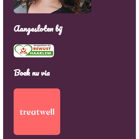
Aangesloten bij
Boek nu via