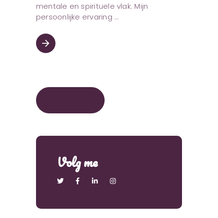
mentale en spirituele vlak. Mijn
persoonlijke ervaring
arrow_forward
BOEK NU
Volg me