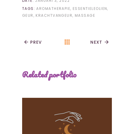
DATE:
JANUARI 3, 2022
TAGS:
AROMATHERAPIE
ESSENTIELEOLIEN
GEUR
KRACHTVANGEUR
MASSAGE
apps
arrow_back
PREV
NEXT
arrow_forward
Related portfolio