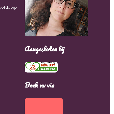
Hoofddorp
Aangesloten bij
Boek nu via