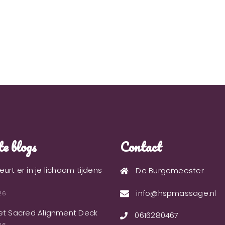
e blogs
Contact
urt er in je lichaam tijdens
De Burgemeester
info@hspmassage.nl
026
et Sacred Alignment Deck
0616280467