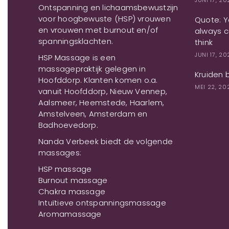
JUNI 17, 2
Ontspanning en lichaamsbewustzijn
voor hoogbewuste (HSP) vrouwen
Quote: Yo
en vrouwen met burnout en/of
always c
spanningsklachten.
think
JUNI 17, 2
HSP Massage is een
massagepraktijk gelegen in
Kruiden 
Hoofddorp. Klanten komen o.a.
MEI 22, 20
vanuit Hoofddorp, Nieuw Vennep,
Aalsmeer, Heemstede, Haarlem,
Amstelveen, Amsterdam en
Badhoevedorp.
Nanda Verbeek biedt de volgende
massages:
HSP massage
Burnout massage
Chakra massage
Intuïtieve ontspanningsmassage
Aromamassage