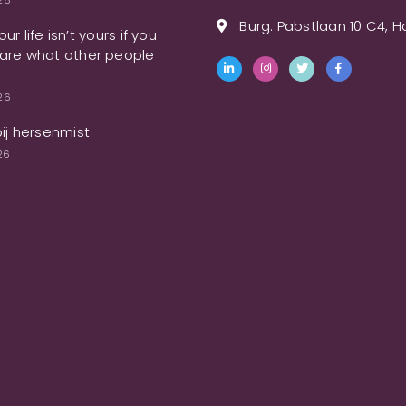
026
Burg. Pabstlaan 10 C4, 
ur life isn’t yours if you
are what other people
026
bij hersenmist
26