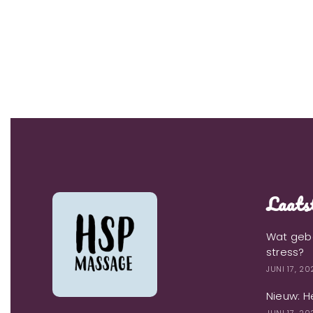
Laatst
Wat gebe
stress?
JUNI 17, 2
Nieuw: H