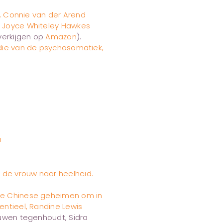
 Connie van der Arend
u, Joyce Whiteley Hawkes
verkijgen op
Amazon
).
pedie van de psychosomatiek,
n
 de vrouw naar heelheid.
ude Chinese geheimen om in
entieel, Randine Lewis
rouwen tegenhoudt, Sidra