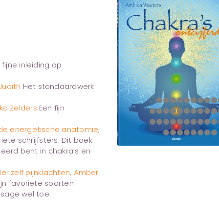
fijne inleiding op
Judith
Het standaardwerk
ka Zelders
Een fijn
 de energetische anatomie,
ete schrijfsters. Dit boek
seerd bent in chakra’s en
r zelf pijnklachten, Amber
jn favoriete soorten
ssage wel toe.