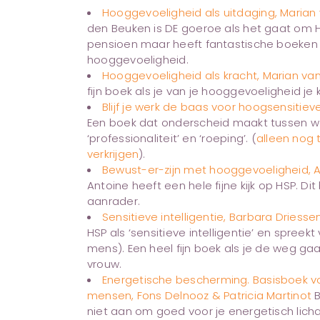
Hooggevoeligheid als uitdaging, Marian
den Beuken is DE goeroe als het gaat om H
pensioen maar heeft fantastische boeken
hooggevoeligheid.
Hooggevoeligheid als kracht, Marian va
fijn boek als je van je hooggevoeligheid je 
Blijf je werk de baas voor hoogsensitiev
Een boek dat onderscheid maakt tussen werk
‘professionaliteit’ en ‘roeping’. (
alleen nog
verkrijgen
).
Bewust-er-zijn met hooggevoeligheid, 
Antoine heeft een hele fijne kijk op HSP. Di
aanrader.
Sensitieve intelligentie, Barbara Driesse
HSP als ‘sensitieve intelligentie’ en spreekt 
mens). Een heel fijn boek als je de weg 
vrouw.
Energetische bescherming. Basisboek 
mensen, Fons Delnooz & Patricia Martinot
B
niet aan om goed voor je energetisch licha