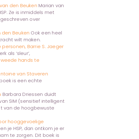
 van den Beuken
Marian van
SP. Ze is inmiddels met
 geschreven over
n den Beuken
Ook een heel
kracht wilt maken.
e personen, Barrie S. Jaeger
 als ‘sleur’,
 tweede hands te
Antoine van Staveren
t boek is een echte
n
Barbara Driessen duidt
van SIM (sensitief intelligent
gaat van de hoogbewuste
voor hooggevoelige
en je HSP, dan ontkom je er
am te zorgen. Dit boek is