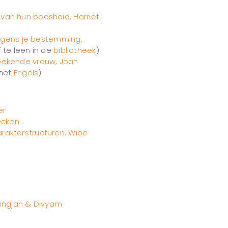
van hun boosheid, Harriet
volgens je bestemming,
 te leen in de
bibliotheek
)
oekende vrouw, Joan
 het
Engels
)
er
ecken
rakterstructuren, Wibe
Dingjan & Divyam