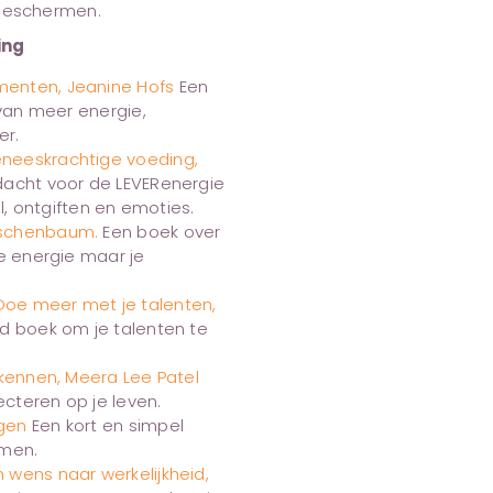
t beschermen.
ing
ementen, Jeanine Hofs
Een
 van meer energie,
er.
geneeskrachtige voeding,
acht voor de LEVERenergie
il, ontgiften en emoties.
irschenbaum.
Een boek over
ke energie maar je
 Doe meer met je talenten,
nd boek om je talenten te
f kennen, Meera Lee Patel
ecteren op je leven.
egen
Een kort en simpel
omen.
n wens naar werkelijkheid,