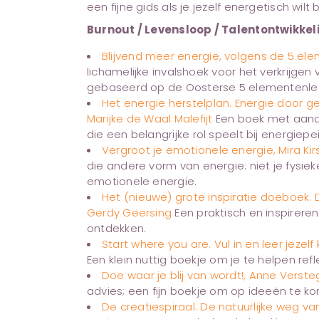
een fijne gids als je jezelf energetisch wil
Burnout / Levensloop / Talentontwikkel
Blijvend meer energie, volgens de 5 el
lichamelijke invalshoek voor het verkrijgen
gebaseerd op de Oosterse 5 elementenle
Het energie herstelplan. Energie door 
Marijke de Waal Malefijt
Een boek met aand
die een belangrijke rol speelt bij energiepe
Vergroot je emotionele energie, Mira K
die andere vorm van energie: niet je fysie
emotionele energie.
Het (nieuwe) grote inspiratie doeboek.
Gerdy Geersing
Een praktisch en inspirere
ontdekken.
Start where you are. Vul in en leer jezel
Een klein nuttig boekje om je te helpen refl
Doe waar je blij van wordt!, Anne Verst
advies; een fijn boekje om op ideeën te k
De creatiespiraal. De natuurlijke weg va