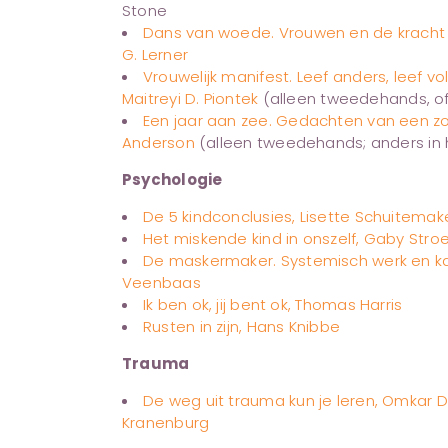
Stone
Dans van woede. Vrouwen en de kracht 
G. Lerner
Vrouwelijk manifest. Leef anders, leef 
Maitreyi D. Piontek
(alleen tweedehands, of
Een jaar aan zee. Gedachten van een z
Anderson
(alleen tweedehands; anders in
Psychologie
De 5 kindconclusies, Lisette Schuitemak
Het miskende kind in onszelf, Gaby Stro
De maskermaker. Systemisch werk en ka
Veenbaas
Ik ben ok, jij bent ok, Thomas Harris
Rusten in zijn, Hans Knibbe
Trauma
De weg uit trauma kun je leren, Omkar 
Kranenburg