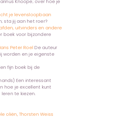
rinus Knoope; over hoe je
racht je levensloopbaan
; sta jij aan het roer?
aafden, uitvinders en andere
r boek voor bijzondere
Hans Peter Roel
De auteur
ij worden en je eigenste
 fijn boek bij de
ands) Een interessant
n hoe je excellent kunt
leren te kiezen.
le oliën, Thorsten Weiss