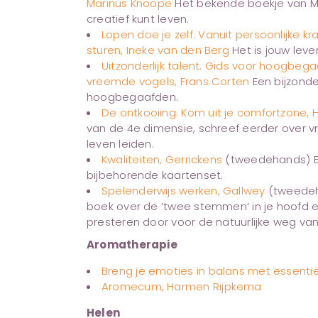
Marinus Knoope
Het bekende boekje van Ma
creatief kunt leven.
Lopen doe je zelf. Vanuit persoonlijke k
sturen, Ineke van den Berg
Het is jouw leven
Uitzonderlijk talent. Gids voor hoogbeg
vreemde vogels, Frans Corten
Een bijzonde
hoogbegaafden.
De ontkooiing. Kom uit je comfortzone, 
van de 4e dimensie, schreef eerder over vr
leven leiden.
Kwaliteiten, Gerrickens
(tweedehands) Een
bijbehorende kaartenset.
Spelenderwijs werken, Gallwey
(tweedeh
boek over de ’twee stemmen’ in je hoofd e
presteren door voor de natuurlijke weg van 
Aromatherapie
Breng je emoties in balans met essentië
Aromecum, Harmen Rijpkema
Helen