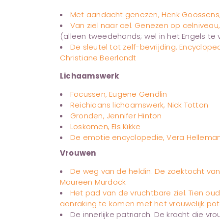
Met aandacht genezen, Henk Goossens,
Van ziel naar cel. Genezen op celnivea
(alleen tweedehands; wel in het Engels te 
De sleutel tot zelf-bevrijding. Encyclo
Christiane Beerlandt
Lichaamswerk
Focussen, Eugene Gendlin
Reichiaans lichaamswerk, Nick Totton
Gronden, Jennifer Hinton
Loskomen, Els Kikke
De emotie encyclopedie, Vera Hellema
Vrouwen
De weg van de heldin. De zoektocht van
Maureen Murdock
Het pad van de vruchtbare ziel. Tien o
aanraking te komen met het vrouwelijk pot
De innerlijke patriarch. De kracht die v