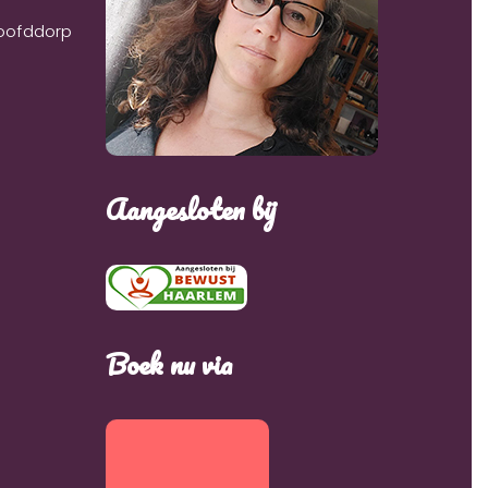
Hoofddorp
Aangesloten bij
Boek nu via