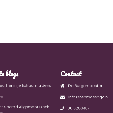
e blogs
Contact
urt er in je lichaam tijdens
De Burgemeester
info@hspmassage.nl
026
et Sacred Alignment Deck
0616280467