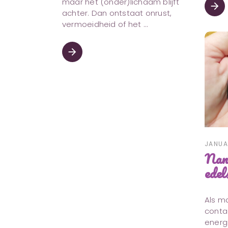
maar het (onder)lichaam blijft
arrow_forward
achter. Dan ontstaat onrust,
vermoeidheid of het
arrow_forward
JANUA
Nan
edel
Als ma
conta
energ