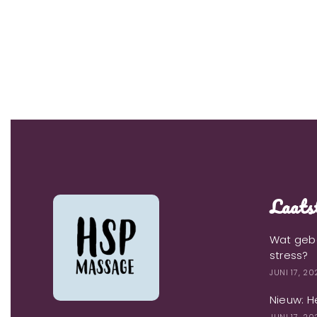
Laatst
Wat gebe
stress?
JUNI 17, 2
Nieuw: H