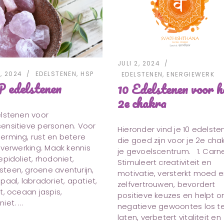
JULI 2, 2024
2, 2024
EDELSTENEN
,
HSP
EDELSTENEN
,
ENERGIEWERK
 edelstenen
10 Edelstenen voor h
2e chakra
elstenen voor
ensitieve personen. Voor
Hieronder vind je 10 edelst
erming, rust en betere
die goed zijn voor je 2e chak
lverwerking. Maak kennis
je gevoelscentrum. 1. Carn
epidoliet, rhodoniet,
Stimuleert creativiteit en
teen, groene aventurijn,
motivatie, versterkt moed 
paal, labradoriet, apatiet,
zelfvertrouwen, bevordert
t, oceaan jaspis,
positieve keuzes en helpt 
niet.
negatieve gewoontes los t
laten, verbetert vitaliteit en