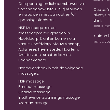
JUNI 17, 2
Ontspanning en lichaamsbewustzijn
voor hoogbewuste (HSP) vrouwen
Quote: Yo
en vrouwen met burnout en/of
always c
spanningsklachten.
think
JUNI 17, 2
HSP Massage is een
massagepraktijk gelegen in
Kruiden 
Hoofddorp. Klanten komen o.a.
MEI 22, 20
vanuit Hoofddorp, Nieuw Vennep,
Aalsmeer, Heemstede, Haarlem,
Amstelveen, Amsterdam en
Badhoevedorp.
Nanda Verbeek biedt de volgende
massages:
HSP massage
Burnout massage
Chakra massage
Intuïtieve ontspanningsmassage
Aromamassage