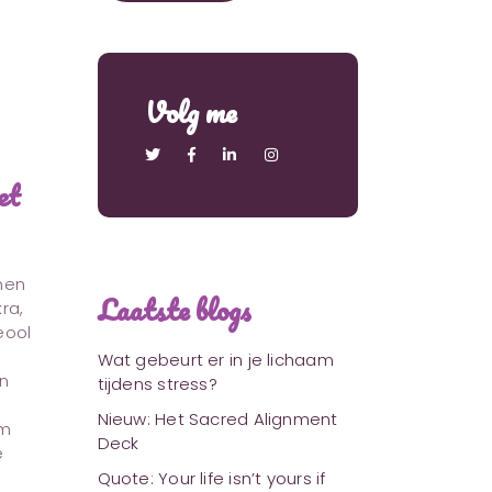
Volg me
et
enen
Laatste blogs
ra,
eool
Wat gebeurt er in je lichaam
en
tijdens stress?
Nieuw: Het Sacred Alignment
om
Deck
e
Quote: Your life isn’t yours if