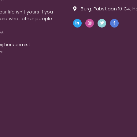
026
Burg. Pabstlaan 10 C4, 
ur life isn’t yours if you
are what other people
026
bij hersenmist
26