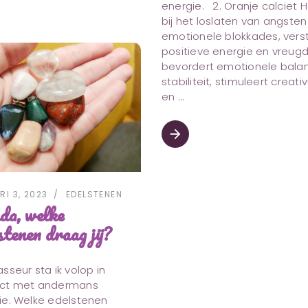
energie. 2. Oranje calciet H
bij het loslaten van angsten
emotionele blokkades, verst
positieve energie en vreugd
bevordert emotionele bala
stabiliteit, stimuleert creativ
en
arrow_forward
RI 3, 2023
EDELSTENEN
da, welke
stenen draag jij?
sseur sta ik volop in
ct met andermans
ie. Welke edelstenen