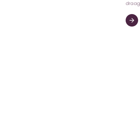
draag 
arrow_forward