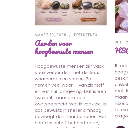
MAART 19, 2026
EDELSTENEN
Aarden voor
JULI 1
HSP
hoogbewuste mensen
10 ed
Hoogbewuste mensen zijn vaak
hoogs
sterk verbonden met denken,
besch
waarnemen en voelen. Ze
prikke
nemen veel waar — van zichzelf
met: l
én van hun omgeving. Dat is een
maans
kwaliteit, maar ook een
roze o
kwetsbaarheid. Wat ik vaak zie, is
kunzie
dat bewustzijn sneller omhoog
arago
beweegt dan naar beneden. Het
hoofd is actief, het hart open,