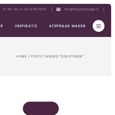
mail
Di. Wo. Do. Vr. Za. 10.30-15.00
info@hspmassage.nl
ER
INSPIRATIE
AFSPRAAK MAKEN
HOME
/
POSTS TAGGED "EDELSTENEN"
BOEK NU