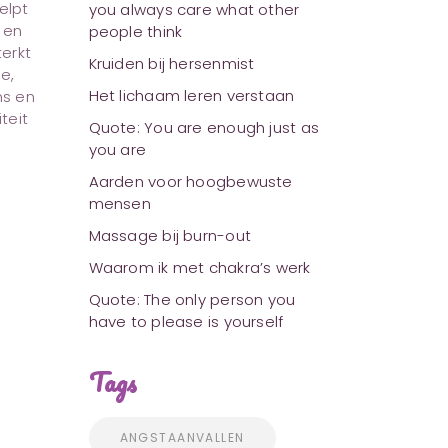
elpt
you always care what other
 en
people think
erkt
Kruiden bij hersenmist
e,
Het lichaam leren verstaan
ns en
iteit
Quote: You are enough just as
you are
Aarden voor hoogbewuste
mensen
Massage bij burn-out
Waarom ik met chakra’s werk
Quote: The only person you
have to please is yourself
Tags
ANGSTAANVALLEN