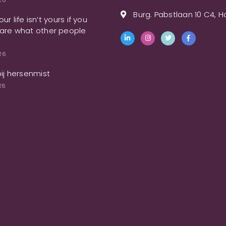
026
Burg. Pabstlaan 10 C4, 
ur life isn’t yours if you
are what other people
026
bij hersenmist
26