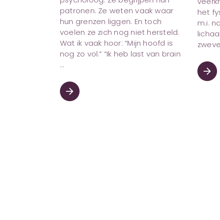
veerkr
patronen. Ze weten vaak waar
het f
hun grenzen liggen. En toch
m.i. n
voelen ze zich nog niet hersteld.
lichaa
Wat ik vaak hoor: “Mijn hoofd is
zweve
nog zo vol.” “Ik heb last van brain
arrow_forward
arrow_forward