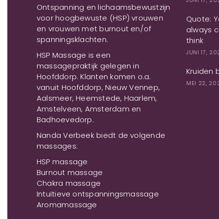
JUNI 17, 2
Ontspanning en lichaamsbewustzijn
voor hoogbewuste (HSP) vrouwen
Quote: Yo
en vrouwen met burnout en/of
always c
spanningsklachten.
think
JUNI 17, 2
HSP Massage is een
massagepraktijk gelegen in
Kruiden 
Hoofddorp. Klanten komen o.a.
MEI 22, 20
vanuit Hoofddorp, Nieuw Vennep,
Aalsmeer, Heemstede, Haarlem,
Amstelveen, Amsterdam en
Badhoevedorp.
Nanda Verbeek biedt de volgende
massages:
HSP massage
Burnout massage
Chakra massage
Intuïtieve ontspanningsmassage
Aromamassage