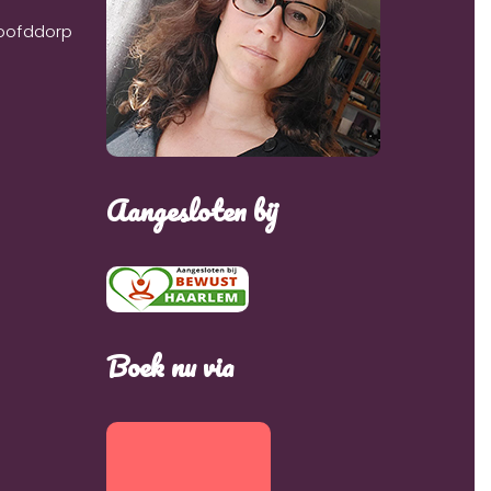
Hoofddorp
Aangesloten bij
Boek nu via