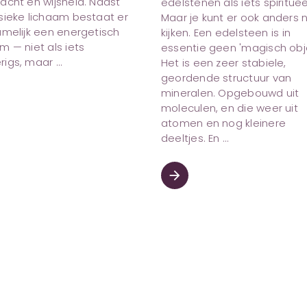
acht en wijsheid. Naast
edelstenen als iets spirituee
ysieke lichaam bestaat er
Maar je kunt er ook anders 
amelijk een energetisch
kijken. Een edelsteen is in
m — niet als iets
essentie geen 'magisch obje
rigs, maar
Het is een zeer stabiele,
geordende structuur van
mineralen. Opgebouwd uit
moleculen, en die weer uit
atomen en nog kleinere
deeltjes. En
arrow_forward