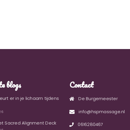
e blogs
Contact
urt er in je lichaam tijdens
De Burgemeester
info@hspmassage.nl
026
et Sacred Alignment Deck
0616280467