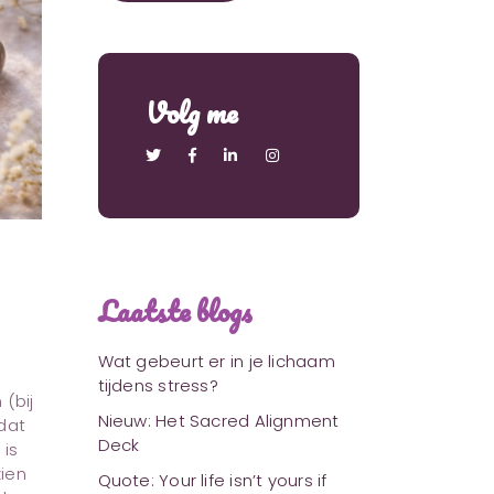
Volg me
Laatste blogs
Wat gebeurt er in je lichaam
tijdens stress?
(bij
Nieuw: Het Sacred Alignment
dat
Deck
 is
zien
Quote: Your life isn’t yours if