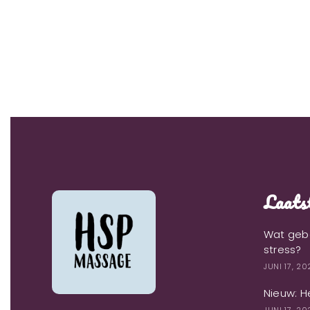
Laatst
Wat gebe
stress?
JUNI 17, 2
Nieuw: H