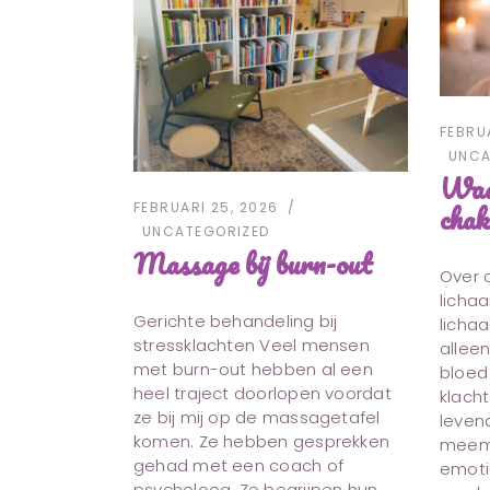
FEBRUA
UNCA
Waa
chak
FEBRUARI 25, 2026
UNCATEGORIZED
Massage bij burn-out
Over 
licha
Gerichte behandeling bij
lichaa
stressklachten Veel mensen
allee
met burn-out hebben al een
bloed 
heel traject doorlopen voordat
klacht
ze bij mij op de massagetafel
leven
komen. Ze hebben gesprekken
meema
gehad met een coach of
emoti
psycholoog. Ze begrijpen hun