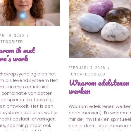
RI 18, 2026
TEGORIZED
rom ik met
ra’s werk
FEBRUARI 11, 2026
chakrapsychologie en het
UNCATEGORIZED
Waarom edelstenen
am als levend systeem Het
m is in mijn optiek niet
werken
n combinatie van botten,
en spieren die toevallig
en ontwikkelt. Het is een
Waarom edelstenen werken 
d systeem dat alles wat je
open mensen) En waarom 
akt opslaat: ervaringen,
minder mystiek en spiritueel
es, spanning, maar ook
dan je denkt. Veel mensen 