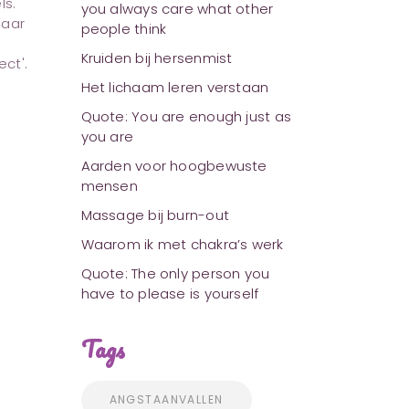
ls.
you always care what other
naar
people think
Kruiden bij hersenmist
ct'.
Het lichaam leren verstaan
Quote: You are enough just as
you are
Aarden voor hoogbewuste
mensen
Massage bij burn-out
Waarom ik met chakra’s werk
Quote: The only person you
have to please is yourself
Tags
ANGSTAANVALLEN