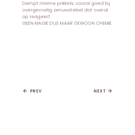
Dempt interne prikkels; vooral goed bij
overgevoelig zenuwstelsel dat overal
op reageert.
GEEN MAGIE DUS MAAR GEWOON CHEMIE
arrow_back
PREV
NEXT
arrow_forward