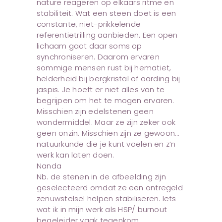
nature reageren op elkaars ritme en
stabiliteit. Wat een steen doet is een
constante, niet-prikkelende
referentietrilling aanbieden. Een open
lichaam gaat daar soms op
synchroniseren. Daarom ervaren
sommige mensen rust bij hematiet,
helderheid bij bergkristal of aarding bij
jaspis. Je hoeft er niet alles van te
begrijpen om het te mogen ervaren.
Misschien zijn edelstenen geen
wondermiddel. Maar ze zijn zeker ook
geen onzin. Misschien zijn ze gewoon…
natuurkunde die je kunt voelen en z’n
werk kan laten doen.
Nanda
Nb. de stenen in de afbeelding zijn
geselecteerd omdat ze een ontregeld
zenuwstelsel helpen stabiliseren. Iets
wat ik in mijn werk als HSP/ burnout
begeleider vaak tegenkom.