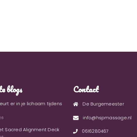
e blogs
Contact
urt er in je lichaam tijdens
De Burgemeester
info@hspmassage.nl
026
et Sacred Alignment Deck
0616280467