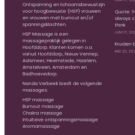
JUNI 17, 2
Ontspanning en lichaamsbewustzijn
voor hoogbewuste (HSP) vrouwen
Quote: Yo
en vrouwen met burnout en/of
always c
spanningsklachten.
think
JUNI 17, 2
HSP Massage is een
massagepraktijk gelegen in
Kruiden 
Hoofddorp. Klanten komen o.a.
MEI 22, 20
vanuit Hoofddorp, Nieuw Vennep,
Aalsmeer, Heemstede, Haarlem,
Amstelveen, Amsterdam en
Badhoevedorp.
Nanda Verbeek biedt de volgende
massages:
HSP massage
Burnout massage
Chakra massage
Intuïtieve ontspanningsmassage
Aromamassage