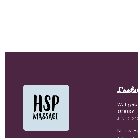
Laatst
Wat gebe
stress?
JUNI 17, 2
Nieuw: H