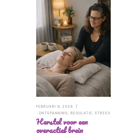
FEBRUARI 9, 2026
ONTSPANNING
,
REGULATIE
,
STRESS
Herstel voor een
overactief brein