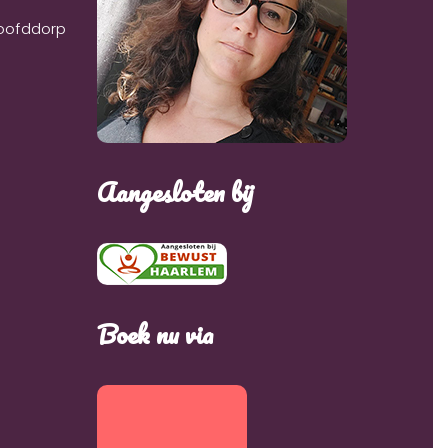
Hoofddorp
Aangesloten bij
Boek nu via