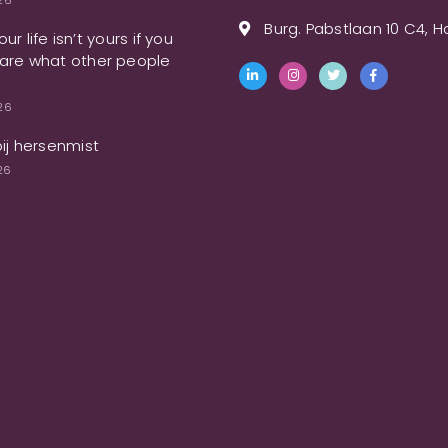
026
Burg. Pabstlaan 10 C4, 
ur life isn’t yours if you
are what other people
026
bij hersenmist
26