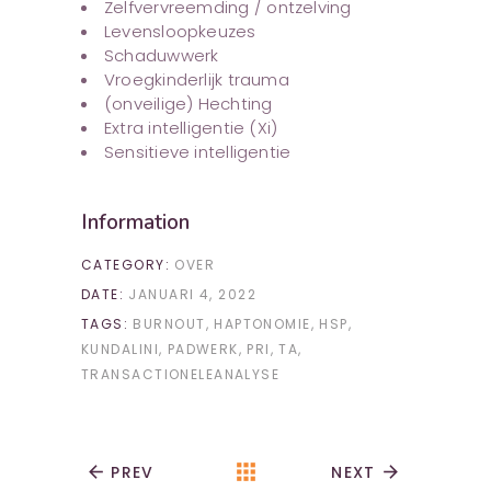
Zelfvervreemding / ontzelving
Levensloopkeuzes
Schaduwwerk
Vroegkinderlijk trauma
(onveilige) Hechting
Extra intelligentie (Xi)
Sensitieve intelligentie
Information
CATEGORY:
OVER
DATE:
JANUARI 4, 2022
TAGS:
BURNOUT
HAPTONOMIE
HSP
KUNDALINI
PADWERK
PRI
TA
TRANSACTIONELEANALYSE
apps
arrow_back
PREV
NEXT
arrow_forward